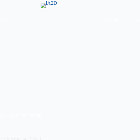
pos
Equipe
A
té et Bien être Social
de l’internet au Tchad