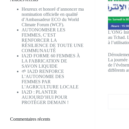
Heureux et honoré d’annoncer ma
nomination officielle en qualité
d’Ambassadeur ECO du World
Climate Forum (WCF).
AUTONOMISER LES
L’ONG Initi
FEMMES, C’EST
au Tchad. L’
RENFORCER LA
à l’utilisat
RÉSILIENCE DE TOUTE UNE
COMMUNAUTÉ
Déroulemen
IA2D FORME 60 FEMMES À
La journée 
LA FABRICATION DE
de l’événeme
SAVON LIQUIDE
différents a
🌱 IA2D RENFORCE
L’AUTONOMIE DES
FEMMES PAR
L’AGRICULTURE LOCALE
IA2D : PLANTER
AUJOURD’HUI POUR
PROTÉGER DEMAIN !
Commentaires récents