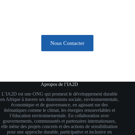
Faites partie d’une équipe engagée pour le développement des
communautés.
Nous Contacter
Apropos de l’IA2D
L’IA2D est une ONG qui promeut le développement durable
en Afrique à travers ses dimensions sociale, environnementale,
économique et de gouvernance, en agissant sur des
thématiques comme le climat, les énergies renouvelables et
l’éducation environnementale. En collaboration avec
gouvernements, communautés et partenaires internationaux,
elle mène des projets concrets et des actions de sensibilisation
pour une approche durable, participative et inclusive en