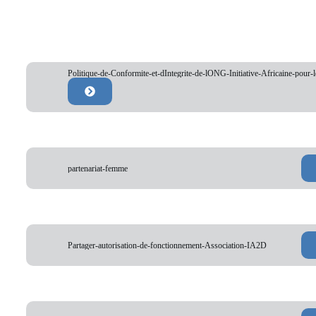
Politique-de-Conformite-et-dIntegrite-de-lONG-Initiative-Africaine-pou
partenariat-femme
Partager-autorisation-de-fonctionnement-Association-IA2D