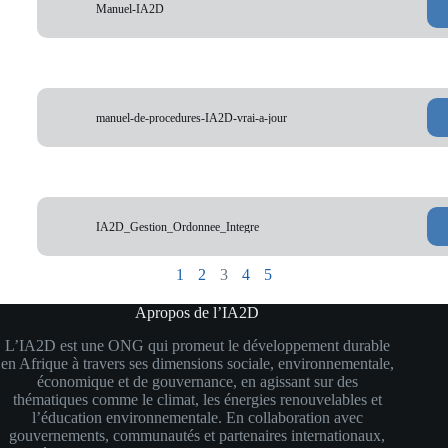
Manuel-IA2D
manuel-de-procedures-IA2D-vrai-a-jour
IA2D_Gestion_Ordonnee_Integre
1
2
3
4
5
Apropos de l’IA2D
L’IA2D est une ONG qui promeut le développement durable
en Afrique à travers ses dimensions sociale, environnementale,
économique et de gouvernance, en agissant sur des
thématiques comme le climat, les énergies renouvelables et
l’éducation environnementale. En collaboration avec
gouvernements, communautés et partenaires internationaux,